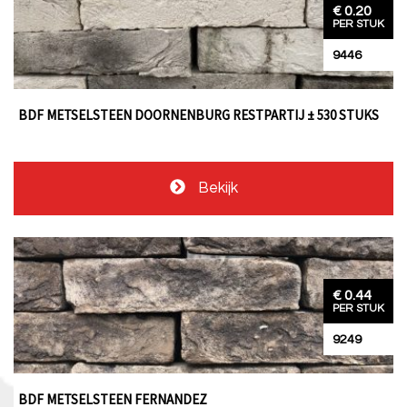
€ 0.20
PER STUK
9446
BDF METSELSTEEN DOORNENBURG RESTPARTIJ ± 530 STUKS
Bekijk
€ 0.44
PER STUK
9249
BDF METSELSTEEN FERNANDEZ