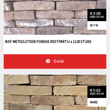
€ 0.28
PER STUK
9119
BDF METSELSTEEN FONSKE RESTPARTIJ ± 1120 STUKS
Bekijk
€ 0.22
PER STUK
8462