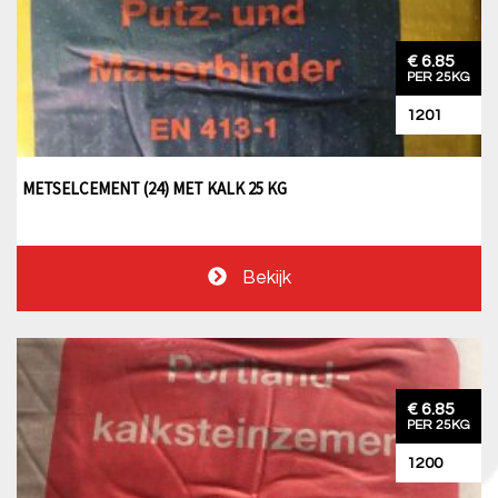
€ 6.85
PER 25KG
1201
METSELCEMENT (24) MET KALK 25 KG
Bekijk
€ 6.85
PER 25KG
1200