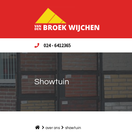
024 - 6412365
Showtuin
over ons
showtuin