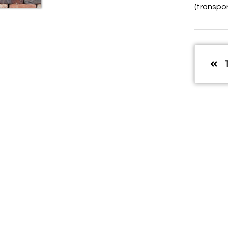
(transpor
T