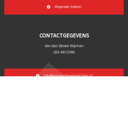
Afspraak maken
CONTACTGEGEVENS
Van den Broek Wijchen
024-6412365
info@vandenbroekwijchen.nl
© 2026 van den Broek Wijchen |
Privacy verklaring
|
Disclaimer
|
Webdesign: Prode