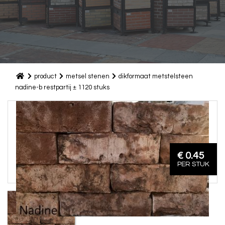
product
metsel stenen
dikformaat metstelsteen
nadine-b restpartij ± 1120 stuks
€ 0.45
PER STUK