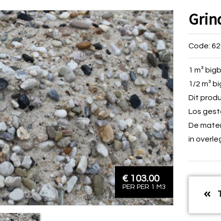
Grin
Code: 62
1 m³ big
1/2 m³ b
Dit produ
Los gesto
De mater
in overle
€ 103.00
PER PER 1 M3
T