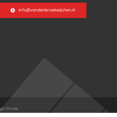
info@vandenbroekwijchen.nl
gn: Prode