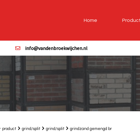
Home
Produc
info@vandenbroekwijchen.nl
product
grind/split
grind/split
grindzand gemengd br