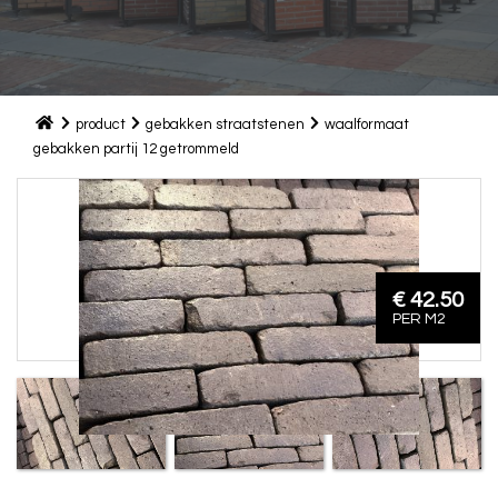
product
gebakken straatstenen
waalformaat
gebakken partij 12 getrommeld
€ 42.50
PER M2