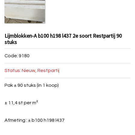
Lijmblokken-A b100 h198 l437 2e soort Restpartij 90
stuks
Code: 9180
Status: Nieuw, Restpartij
Pak ± 90 stuks (in 1 koop)
± 11,4 st per m²
Afmeting : ± b100 h198 l437