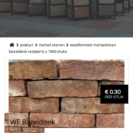
product
metsel stenen
waalformaat metselsteen
bazeldonk restpartij ± 1600 stuks
€ 0.30
PER STUK