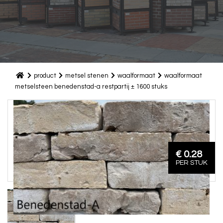
product
metsel stenen
waalformaat
waalformaat
metselsteen benedenstad-a restpartij ± 1600 stuks
€ 0.28
PER STUK