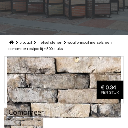
product
metsel stenen
waalformaat metselsteen
comomeer restpartij ± 800 stuks
€ 0.34
PER STUK