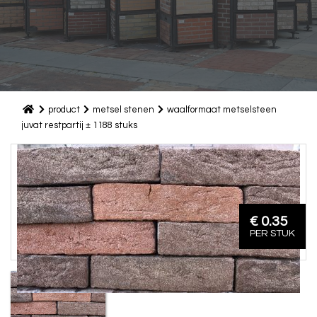
product
metsel stenen
waalformaat metselsteen
juvat restpartij ± 1188 stuks
€ 0.35
PER STUK