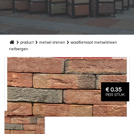
product
metsel stenen
waalformaat metselsteen
rietbergen
€ 0.35
PER STUK