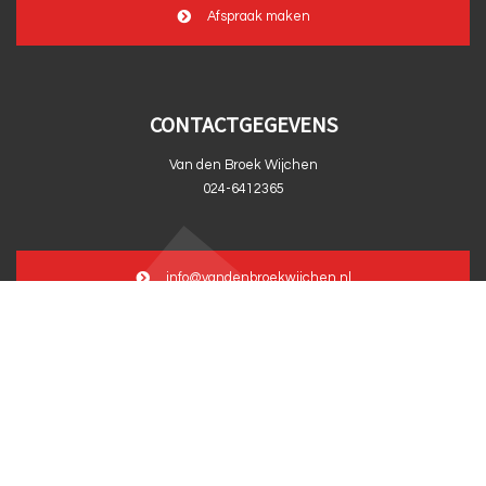
Afspraak maken
CONTACTGEGEVENS
Van den Broek Wijchen
024-6412365
info@vandenbroekwijchen.nl
© 2026 van den Broek Wijchen |
Privacy verklaring
|
Disclaimer
|
Webdesign: Prode