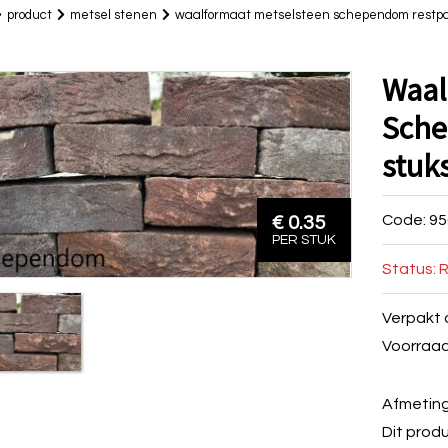
product
metsel stenen
waalformaat metselsteen schependom restpart
Waal
Sche
stuk
Code: 95
€ 0.35
PER STUK
Status: R
Verpakt 
Voorraad 
Afmeting 
Dit produ