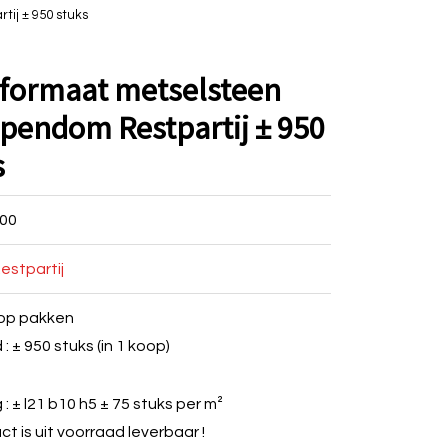
ij ± 950 stuks
formaat metselsteen
pendom Restpartij ± 950
s
00
estpartij
op pakken
: ± 950 stuks (in 1 koop)
: ± l21 b10 h5 ± 75 stuks per m²
ct is uit voorraad leverbaar !