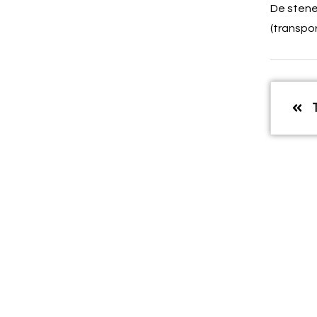
De sten
(transpor
T